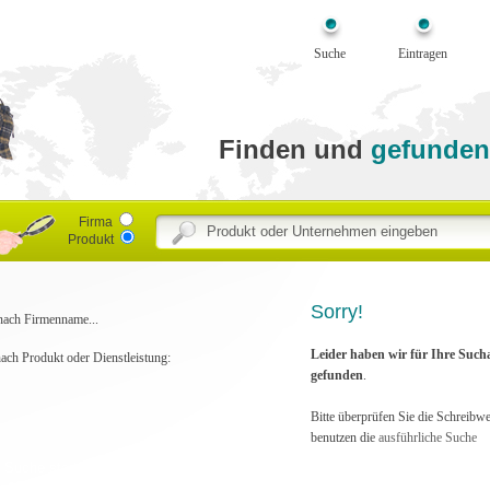
Suche
Eintragen
Finden und
gefunden
Firma
Produkt
Sorry!
ach Firmenname...
Leider haben wir für Ihre Such
nach Produkt oder Dienstleistung:
gefunden
.
Bitte überprüfen Sie die Schreibw
benutzen die
ausführliche Suche