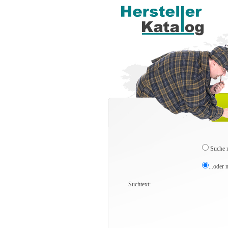
Suche n
...oder 
Suchtext: