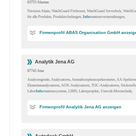
63755 Alzenau
Navision Attain
,
WatchGuard Fireboxen
,
WatchGuard Serverlock
,
WatchGu
für alle Produkte
,
Produktschulungen
,
Info
rmationsveranstaltungen
,
Firmenprofil ABAS Organisation GmbH anzeig
Analytik Jena AG
07745 Jena
Analysengeräte
,
Analysatoren
,
Atomabsorptionsspektrometer
,
AA-Spektrom
Elementaranalysatoren
,
AOX-Analysatoren
,
TOC-Analysatoren
,
Stickstoff
Labor
Info
rmationssysteme
,
LIMS
,
Laborprojekte
,
Umwelt-Messtechnik
,
Firmenprofil Analytik Jena AG anzeigen