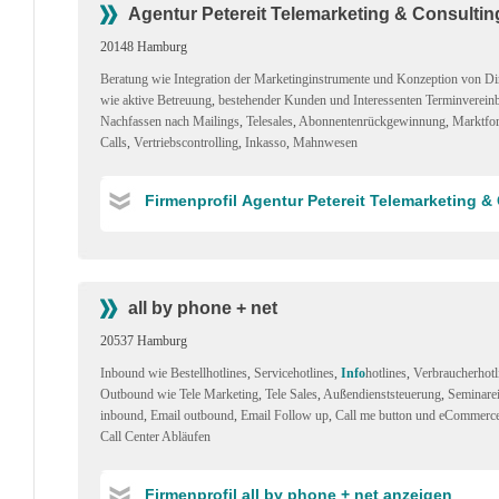
Agentur Petereit Telemarketing & Consultin
20148 Hamburg
Beratung wie Integration der Marketinginstrumente und Konzeption von Di
wie aktive Betreuung
,
bestehender Kunden und Interessenten Terminverein
Nachfassen nach Mailings
,
Telesales
,
Abonnentenrückgewinnung
,
Marktfo
Calls
,
Vertriebscontrolling
,
Inkasso
,
Mahnwesen
Firmenprofil Agentur Petereit Telemarketing &
all by phone + net
20537 Hamburg
Inbound wie Bestellhotlines
,
Servicehotlines
,
Info
hotlines
,
Verbraucherhotl
Outbound wie Tele Marketing
,
Tele Sales
,
Außendienststeuerung
,
Seminare
inbound
,
Email outbound
,
Email Follow up
,
Call me button und eCommerce
Call Center Abläufen
Firmenprofil all by phone + net anzeigen