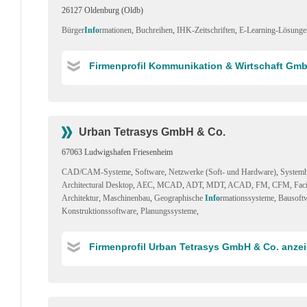
26127 Oldenburg (Oldb)
Bürger
Info
rmationen
,
Buchreihen
,
IHK-Zeitschriften
,
E-Learning-Lösunge
Firmenprofil Kommunikation & Wirtschaft Gm
Urban Tetrasys GmbH & Co.
67063 Ludwigshafen Friesenheim
CAD/CAM-Systeme
,
Software
,
Netzwerke (Soft- und Hardware)
,
Systemh
Architectural Desktop
,
AEC
,
MCAD
,
ADT
,
MDT
,
ACAD
,
FM
,
CFM
,
Fac
Architektur
,
Maschinenbau
,
Geographische
Info
rmationssysteme
,
Bausoft
Konstruktionssoftware
,
Planungssysteme
,
Firmenprofil Urban Tetrasys GmbH & Co. anze