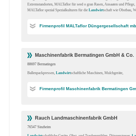
Extremstandorten
,
MALTaflor für seed o gran Rasen
,
Ansaaten und Pflege
,
MALTaflor spezial Spezialkulturen für die
Landwirt
schaft wie Obstbau
,
W
Firmenprofil MALTaflor Düngergesellschaft m
Maschinenfabrik Bermatingen GmbH & Co.
88697 Bermatingen
Ballenpackpressen
,
Landwirt
schaftliche Maschinen
,
Mulchgeräte
,
Firmenprofil Maschinenfabrik Bermatingen G
Rauch Landmaschinenfabrik GmbH
76547 Sinzheim
Landwirt
schaftliche Geräte
,
Obst- und Traubenmühlen
,
Düngerstreuer
,
La