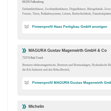
84326 Falkenberg
Einfamilienhäuser
,
Zweifamilienhäuser
,
Doppelhäuser
,
Bürogebäude
,
Zwec
Fenster
,
Türen
,
Rolladensysteme
,
Leisten
,
Brettschichtholz
,
Naturholzplatte
Firmenprofil Haas Fertigbau GmbH anzeigen
MAGURA Gustav Magenwirth GmbH & Co
72574 Bad Urach
Bremsen elektromagnetische
,
Bremsen und Bremsanlagen
,
Hydraulische B
die Kfz-Industrie und den Reha-Bereich
,
Firmenprofil MAGURA Gustav Magenwirth Gm
Michelin