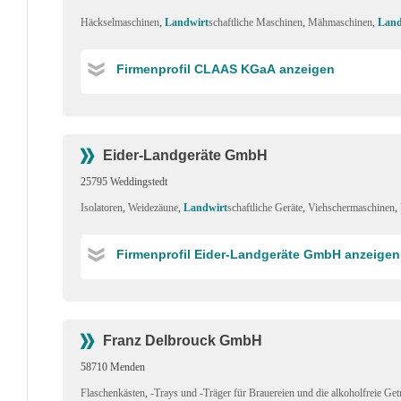
Häckselmaschinen
,
Landwirt
schaftliche Maschinen
,
Mähmaschinen
,
Land
Firmenprofil CLAAS KGaA anzeigen
Eider-Landgeräte GmbH
25795 Weddingstedt
Isolatoren
,
Weidezäune
,
Landwirt
schaftliche Geräte
,
Viehschermaschinen
,
Firmenprofil Eider-Landgeräte GmbH anzeigen
Franz Delbrouck GmbH
58710 Menden
Flaschenkästen
,
-Trays und -Träger für Brauereien und die alkoholfreie Get