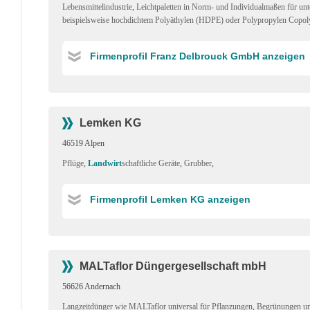
Lebensmittelindustrie
,
Leichtpaletten in Norm- und Individualmaßen für un
beispielsweise hochdichtem Polyäthylen (HDPE) oder Polypropylen Copolyme
Firmenprofil Franz Delbrouck GmbH anzeigen
Lemken KG
46519 Alpen
Pflüge
,
Landwirt
schaftliche Geräte
,
Grubber
,
Firmenprofil Lemken KG anzeigen
MALTaflor Düngergesellschaft mbH
56626 Andernach
Langzeitdünger wie MALTaflor universal für Pflanzungen
,
Begrünungen un