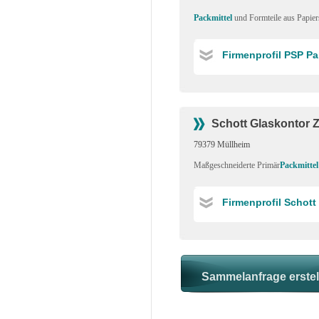
Packmittel
und Formteile aus Papie
Firmenprofil PSP P
Schott Glaskontor 
79379 Müllheim
Maßgeschneiderte Primär
Packmittel
Firmenprofil Schot