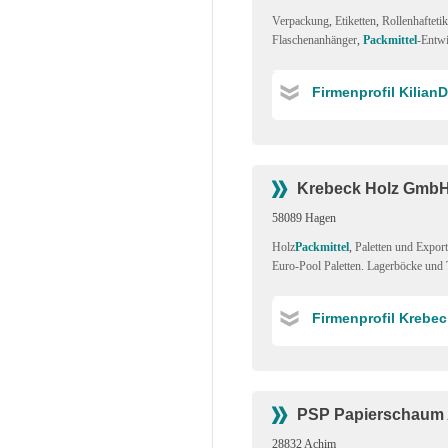
Verpackung
,
Etiketten
,
Rollenhaftetik
Flaschenanhänger
,
Packmittel
-Entw
Firmenprofil Kilia
Krebeck Holz Gmb
58089 Hagen
Holz
Packmittel
,
Paletten und Expor
Euro-Pool Paletten. Lagerböcke und 
Firmenprofil Krebe
PSP Papierschaum A
28832 Achim