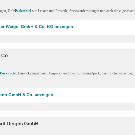
ngen
,
Holz
Packmittel
wie Leisten und Frästeile
,
Spezialanfertigungen und auch die zugelasse
der Weigel GmbH & Co. KG anzeigen
 Co.
Packmittel
,
Einwickelmaschinen
,
Einpackmaschinen für Sammelpackungen
,
Folieneinschlag
mann GmbH & Co. anzeigen
tadt Dinges GmbH