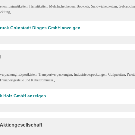
etten
,
Leimetiketten
,
Haftetiketten
,
Mehrfachetiketten
,
Booklets
,
Sandwichetiketten
,
Gebrauchs
icklung
,
nDruck Grünstadt Dinges GmbH anzeigen
H
tverpackung
,
Exportkisten
,
Transportverpackungen
,
Industrieverpackungen
,
Coilpaletten
,
Palet
Transportgestelle und Kabeltrommeln.
,
ck Holz GmbH anzeigen
ktiengesellschaft