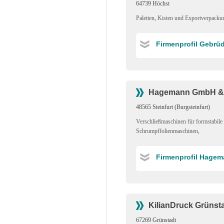
64739 Höchst
Paletten
,
Kisten und Exportverpacku
Firmenprofil Gebrü
Hagemann GmbH &
48565 Steinfurt (Burgsteinfurt)
Verschließmaschinen für formstabile
Schrumpffolienmaschinen
,
Firmenprofil Hage
KilianDruck Grüns
67269 Grünstadt