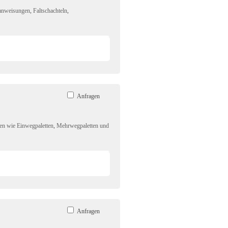
anweisungen
,
Faltschachteln
,
Anfragen
ten wie Einwegpaletten
,
Mehrwegpaletten und
Anfragen