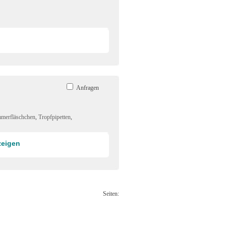
Anfragen
merfläschchen
,
Tropfpipetten
,
zeigen
Seiten: