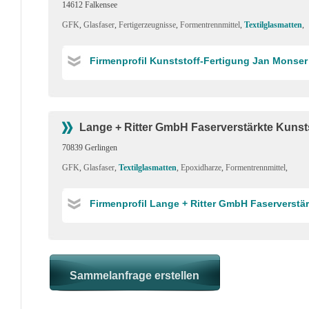
14612 Falkensee
GFK
,
Glasfaser
,
Fertigerzeugnisse
,
Formentrennmittel
,
Textilglasmatten
,
Firmenprofil Kunststoff-Fertigung Jan Monser
Lange + Ritter GmbH Faserverstärkte Kunst
70839 Gerlingen
GFK
,
Glasfaser
,
Textilglasmatten
,
Epoxidharze
,
Formentrennmittel
,
Firmenprofil Lange + Ritter GmbH Faserverstä