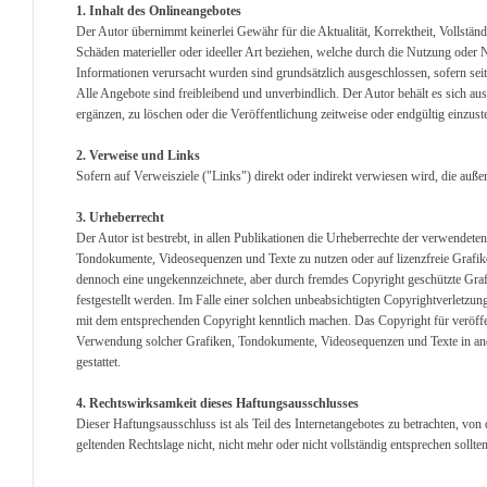
1. Inhalt des Onlineangebotes
Der Autor übernimmt keinerlei Gewähr für die Aktualität, Korrektheit, Vollständ
Schäden materieller oder ideeller Art beziehen, welche durch die Nutzung oder
Informationen verursacht wurden sind grundsätzlich ausgeschlossen, sofern seit
Alle Angebote sind freibleibend und unverbindlich. Der Autor behält es sich a
ergänzen, zu löschen oder die Veröffentlichung zeitweise oder endgültig einzuste
2. Verweise und Links
Sofern auf Verweisziele ("Links") direkt oder indirekt verwiesen wird, die auß
3. Urheberrecht
Der Autor ist bestrebt, in allen Publikationen die Urheberrechte der verwendet
Tondokumente, Videosequenzen und Texte zu nutzen oder auf lizenzfreie Grafik
dennoch eine ungekennzeichnete, aber durch fremdes Copyright geschützte Graf
festgestellt werden. Im Falle einer solchen unbeabsichtigten Copyrightverletzu
mit dem entsprechenden Copyright kenntlich machen. Das Copyright für veröffentl
Verwendung solcher Grafiken, Tondokumente, Videosequenzen und Texte in ande
gestattet.
4. Rechtswirksamkeit dieses Haftungsausschlusses
Dieser Haftungsausschluss ist als Teil des Internetangebotes zu betrachten, von
geltenden Rechtslage nicht, nicht mehr oder nicht vollständig entsprechen sollte