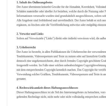
1. Inhalt des Onlineangebotes
Der Autor übernimmt keinerlei Gewähr für die Aktualität, Korrektheit, Vollständ
Schäden materieller oder ideeller Art beziehen, welche durch die Nutzung oder
Informationen verursacht wurden sind grundsätzlich ausgeschlossen, sofern seit
Alle Angebote sind freibleibend und unverbindlich. Der Autor behält es sich a
ergänzen, zu löschen oder die Veröffentlichung zeitweise oder endgültig einzuste
2. Verweise und Links
Sofern auf Verweisziele ("Links") direkt oder indirekt verwiesen wird, die auß
3. Urheberrecht
Der Autor ist bestrebt, in allen Publikationen die Urheberrechte der verwendet
Tondokumente, Videosequenzen und Texte zu nutzen oder auf lizenzfreie Grafik
dennoch eine ungekennzeichnete, aber durch fremdes Copyright geschützte Graf
festgestellt werden. Im Falle einer solchen unbeabsichtigten Copyrightverletzu
mit dem entsprechenden Copyright kenntlich machen. Das Copyright für veröffentl
Verwendung solcher Grafiken, Tondokumente, Videosequenzen und Texte in ande
gestattet.
4. Rechtswirksamkeit dieses Haftungsausschlusses
Dieser Haftungsausschluss ist als Teil des Internetangebotes zu betrachten, von
geltenden Rechtslage nicht, nicht mehr oder nicht vollständig entsprechen sollte