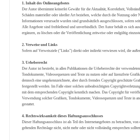
1. Inhalt des Onlineangebotes
Der Autor übernimmt keinerlei Gewähr für die Aktualität, Korrektheit, Vollständ
Schäden materieller oder ideeller Art beziehen, welche durch die Nutzung oder
Informationen verursacht wurden sind grundsätzlich ausgeschlossen, sofern seit
Alle Angebote sind freibleibend und unverbindlich. Der Autor behält es sich a
ergänzen, zu löschen oder die Veröffentlichung zeitweise oder endgültig einzuste
2. Verweise und Links
Sofern auf Verweisziele ("Links") direkt oder indirekt verwiesen wird, die auß
3. Urheberrecht
Der Autor ist bestrebt, in allen Publikationen die Urheberrechte der verwendet
Tondokumente, Videosequenzen und Texte zu nutzen oder auf lizenzfreie Grafik
dennoch eine ungekennzeichnete, aber durch fremdes Copyright geschützte Graf
festgestellt werden. Im Falle einer solchen unbeabsichtigten Copyrightverletzu
mit dem entsprechenden Copyright kenntlich machen. Das Copyright für veröffentl
Verwendung solcher Grafiken, Tondokumente, Videosequenzen und Texte in ande
gestattet.
4. Rechtswirksamkeit dieses Haftungsausschlusses
Dieser Haftungsausschluss ist als Teil des Internetangebotes zu betrachten, von
geltenden Rechtslage nicht, nicht mehr oder nicht vollständig entsprechen sollte