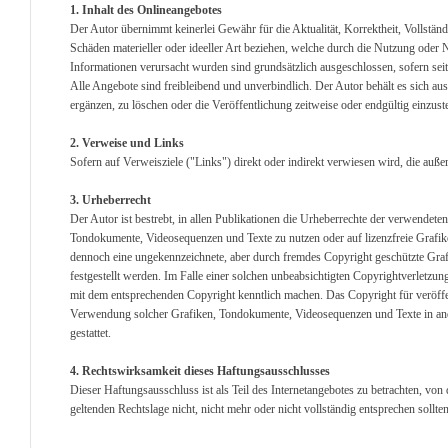
1. Inhalt des Onlineangebotes
Der Autor übernimmt keinerlei Gewähr für die Aktualität, Korrektheit, Vollständ
Schäden materieller oder ideeller Art beziehen, welche durch die Nutzung oder
Informationen verursacht wurden sind grundsätzlich ausgeschlossen, sofern seit
Alle Angebote sind freibleibend und unverbindlich. Der Autor behält es sich a
ergänzen, zu löschen oder die Veröffentlichung zeitweise oder endgültig einzuste
2. Verweise und Links
Sofern auf Verweisziele ("Links") direkt oder indirekt verwiesen wird, die auß
3. Urheberrecht
Der Autor ist bestrebt, in allen Publikationen die Urheberrechte der verwendet
Tondokumente, Videosequenzen und Texte zu nutzen oder auf lizenzfreie Grafik
dennoch eine ungekennzeichnete, aber durch fremdes Copyright geschützte Graf
festgestellt werden. Im Falle einer solchen unbeabsichtigten Copyrightverletzu
mit dem entsprechenden Copyright kenntlich machen. Das Copyright für veröffentl
Verwendung solcher Grafiken, Tondokumente, Videosequenzen und Texte in ande
gestattet.
4. Rechtswirksamkeit dieses Haftungsausschlusses
Dieser Haftungsausschluss ist als Teil des Internetangebotes zu betrachten, von
geltenden Rechtslage nicht, nicht mehr oder nicht vollständig entsprechen sollte