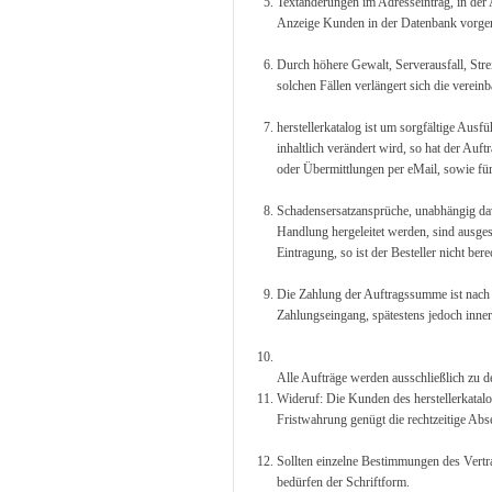
Textänderungen im Adresseintrag, in der
Anzeige Kunden in der Datenbank vorg
Durch höhere Gewalt, Serverausfall, Stre
solchen Fällen verlängert sich die verei
herstellerkatalog ist um sorgfältige Aus
inhaltlich verändert wird, so hat der Auf
oder Übermittlungen per eMail, sowie für
Schadensersatzansprüche, unabhängig dav
Handlung hergeleitet werden, sind ausgesc
Eintragung, so ist der Besteller nicht ber
Die Zahlung der Auftragssumme ist nach A
Zahlungseingang, spätestens jedoch inne
Alle Aufträge werden ausschließlich zu
Wideruf: Die Kunden des herstellerkatal
Fristwahrung genügt die rechtzeitige Abs
Sollten einzelne Bestimmungen des Vertr
bedürfen der Schriftform.