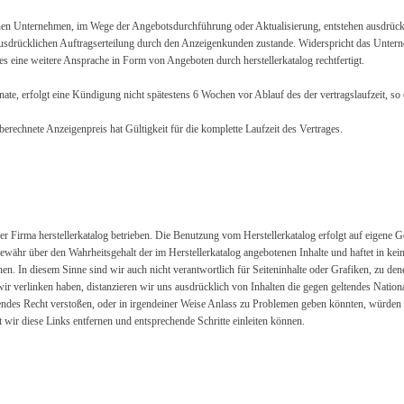
enen Unternehmen, im Wege der Angebotsdurchführung oder Aktualisierung, entstehen ausdrückli
 ausdrücklichen Auftragserteilung durch den Anzeigenkunden zustande. Widerspricht das Untern
es eine weitere Ansprache in Form von Angeboten durch herstellerkatalog rechtfertigt.
ate, erfolgt eine Kündigung nicht spätestens 6 Wochen vor Ablauf des der vertragslaufzeit, so
erechnete Anzeigenpreis hat Gültigkeit für die komplette Laufzeit des Vertrages.
r Firma herstellerkatalog betrieben. Die Benutzung vom Herstellerkatalog erfolgt auf eigene G
ähr über den Wahrheitsgehalt der im Herstellerkatalog angebotenen Inhalte und haftet in keinst
en. In diesem Sinne sind wir auch nicht verantwortlich für Seiteninhalte oder Grafiken, zu den
ir verlinken haben, distanzieren wir uns ausdrücklich von Inhalten die gegen geltendes Nationa
endes Recht verstoßen, oder in irgendeiner Weise Anlass zu Problemen geben könnten, würden 
 wir diese Links entfernen und entsprechende Schritte einleiten können.