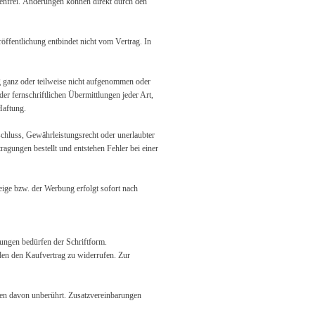
tenfrei. Änderungen können direkt durch den
öffentlichung entbindet nicht vom Vertrag. In
ng ganz oder teilweise nicht aufgenommen oder
der fernschriftlichen Übermittlungen jeder Art,
Haftung.
chluss, Gewährleistungsrecht oder unerlaubter
ragungen bestellt und entstehen Fehler bei einer
eige bzw. der Werbung erfolgt sofort nach
ungen bedürfen der Schriftform.
den den Kaufvertrag zu widerrufen. Zur
gen davon unberührt. Zusatzvereinbarungen