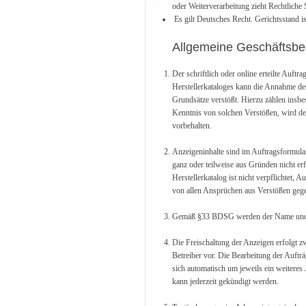
oder Weiterverarbeitung zieht Rechtliche S
Es gilt Deutsches Recht. Gerichtsstand i
Allgemeine Geschäftsb
Der schriftlich oder online erteilte Auftr
Herstellerkataloges kann die Annahme des
Grundsätze verstößt. Hierzu zählen insbes
Kenntnis von solchen Verstößen, wird der
vorbehalten.
Anzeigeninhalte sind im Auftragsformular
ganz oder teilweise aus Gründen nicht erfü
Herstellerkatalog ist nicht verpflichtet,
von allen Ansprüchen aus Verstößen gegen
Gemäß §33 BDSG werden der Name und die 
Die Freischaltung der Anzeigen erfolgt zw
Betreiber vor. Die Bearbeitung der Aufträ
sich automatisch um jeweils ein weiteres 
kann jederzeit gekündigt werden.