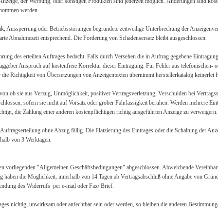
 Anzeige, der Werbung, oder sonstigen Produkten sind jederzeit möglich. Änderungen sind kos
enommen werden.
ik, Aussperrung oder Betriebsstörungen begründete zeitweilige Unterbrechung der Anzeigenver
nbarte Abnahmezeit entsprechend. Die Forderung von Schadensersatz bleibt ausgeschlossen.
führung des erteilten Auftrages bedacht. Falls durch Versehen die in Auftrag gegebene Eintragu
traggeber Anspruch auf kostenfreie Korrektur dieser Eintragung. Für Fehler aus telefonischen- o
 die Richtigkeit von Übersetzungen von Anzeigentexten übernimmt herstellerkatalog keinerlei 
on ob sie aus Verzug, Unmöglichkeit, positiver Vertragsverletzung, Verschulden bei Vertragss
hlossen, sofern sie nicht auf Vorsatz oder grober Fahrlässigkeit beruhen. Werden mehrere Eint
echtigt, die Zahlung einer anderen kostenpflichtigen richtig ausgeführten Anzeige zu verweigern.
uftragserteilung ohne Abzug fällig. Die Platzierung des Eintrages oder die Schaltung der Anz
rhalb von 3 Werktagen.
 den vorliegenden "Allgemeinen Geschäftsbedingungen" abgeschlossen. Abweichende Vereinbar
og haben die Möglichkeit, innerhalb von 14 Tagen ab Vertragsabschluß ohne Angabe von Grün
endung des Widerrufs per e-mail oder Fax/ Brief.
ages nichtig, unwirksam oder anfechtbar sein oder werden, so bleiben die anderen Bestimmun