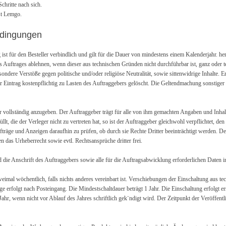
chritte nach sich.
st Lemgo.
edingungen
ag ist für den Besteller verbindlich und gilt für die Dauer von mindestens einem Kalenderjahr. her
 Auftrages ablehnen, wenn dieser aus technischen Gründen nicht durchführbar ist, ganz oder te
ondere Verstöße gegen politische und/oder religiöse Neutralität, sowie sittenwidrige Inhalte. Er
 Eintrag kostenpflichtig zu Lasten des Auftraggebers gelöscht. Die Geltendmachung sonstiger
 vollständig anzugeben. Der Auftraggeber trägt für alle von ihm gemachten Angaben und Inhalt
llt, die der Verleger nicht zu vertreten hat, so ist der Auftraggeber gleichwohl verpflichtet, d
 Aufträge und Anzeigen daraufhin zu prüfen, ob durch sie Rechte Dritter beeinträchtigt werden. D
 das Urheberrecht sowie evtl. Rechtsansprüche dritter frei.
Anschrift des Auftraggebers sowie alle für die Auftragsabwicklung erforderlichen Daten in 
eimal wöchentlich, falls nichts anderes vereinbart ist. Verschiebungen der Einschaltung aus t
ge erfolgt nach Posteingang. Die Mindestschaltdauer beträgt 1 Jahr. Die Einschaltung erfolgt 
Jahr, wenn nicht vor Ablauf des Jahres schriftlich gek¨ndigt wird. Der Zeitpunkt der Veröffentl