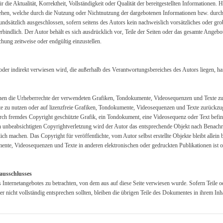
die Aktualität, Korrektheit, Vollständigkeit oder Qualität der bereitgestellten Informationen.
ziehen, welche durch die Nutzung oder Nichtnutzung der dargebotenen Informationen bzw. durch
ndsätzlich ausgeschlossen, sofern seitens des Autors kein nachweislich vorsätzliches oder grob
rbindlich. Der Autor behält es sich ausdrücklich vor, Teile der Seiten oder das gesamte Ange
chung zeitweise oder endgültig einzustellen.
 oder indirekt verwiesen wird, die außerhalb des Verantwortungsbereiches des Autors liegen, ha
tionen die Urheberrechte der verwendeten Grafiken, Tondokumente, Videosequenzen und Texte zu 
zu nutzen oder auf lizenzfreie Grafiken, Tondokumente, Videosequenzen und Texte zurückzugre
rch fremdes Copyright geschützte Grafik, ein Tondokument, eine Videosequenz oder Text befi
hen unbeabsichtigten Copyrightverletzung wird der Autor das entsprechende Objekt nach Benachr
h machen. Das Copyright für veröffentlichte, vom Autor selbst erstellte Objekte bleibt allein 
te, Videosequenzen und Texte in anderen elektronischen oder gedruckten Publikationen ist 
ausschlusses
s Internetangebotes zu betrachten, von dem aus auf diese Seite verwiesen wurde. Sofern Teile 
er nicht vollständig entsprechen sollten, bleiben die übrigen Teile des Dokumentes in ihrem Inh