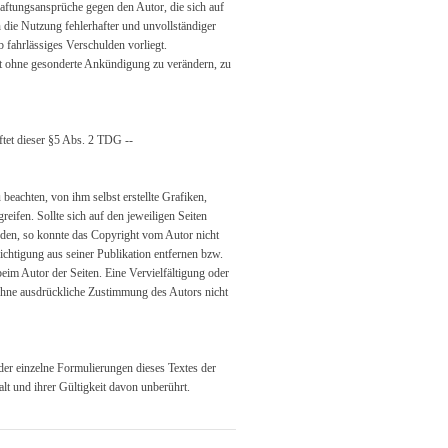
 Haftungsansprüche gegen den Autor, die sich auf
 die Nutzung fehlerhafter und unvollständiger
 fahrlässiges Verschulden vorliegt.
bot ohne gesonderte Ankündigung zu verändern, zu
ftet dieser §5 Abs. 2 TDG --
beachten, von ihm selbst erstellte Grafiken,
ifen. Sollte sich auf den jeweiligen Seiten
nden, so konnte das Copyright vom Autor nicht
ichtigung aus seiner Publikation entfernen bzw.
beim Autor der Seiten. Eine Vervielfältigung oder
ohne ausdrückliche Zustimmung des Autors nicht
oder einzelne Formulierungen dieses Textes der
alt und ihrer Gültigkeit davon unberührt.