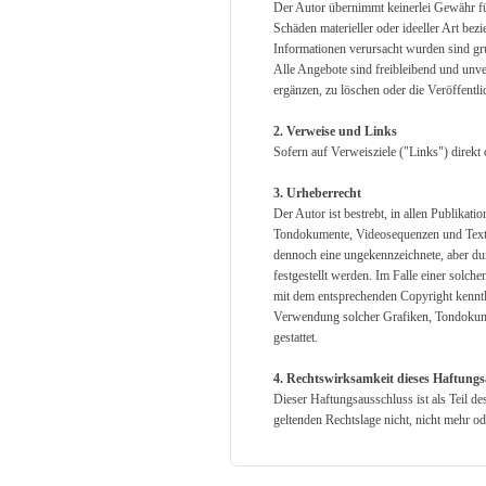
Der Autor übernimmt keinerlei Gewähr für 
Schäden materieller oder ideeller Art be
Informationen verursacht wurden sind gru
Alle Angebote sind freibleibend und unve
ergänzen, zu löschen oder die Veröffentli
2. Verweise und Links
Sofern auf Verweisziele ("Links") direkt
3. Urheberrecht
Der Autor ist bestrebt, in allen Publika
Tondokumente, Videosequenzen und Texte 
dennoch eine ungekennzeichnete, aber du
festgestellt werden. Im Falle einer solc
mit dem entsprechenden Copyright kenntlic
Verwendung solcher Grafiken, Tondokumen
gestattet.
4. Rechtswirksamkeit dieses Haftungs
Dieser Haftungsausschluss ist als Teil de
geltenden Rechtslage nicht, nicht mehr od