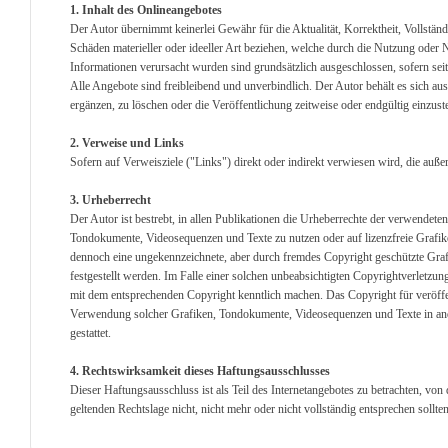
1. Inhalt des Onlineangebotes
Der Autor übernimmt keinerlei Gewähr für die Aktualität, Korrektheit, Vollständ
Schäden materieller oder ideeller Art beziehen, welche durch die Nutzung oder
Informationen verursacht wurden sind grundsätzlich ausgeschlossen, sofern seit
Alle Angebote sind freibleibend und unverbindlich. Der Autor behält es sich a
ergänzen, zu löschen oder die Veröffentlichung zeitweise oder endgültig einzuste
2. Verweise und Links
Sofern auf Verweisziele ("Links") direkt oder indirekt verwiesen wird, die auß
3. Urheberrecht
Der Autor ist bestrebt, in allen Publikationen die Urheberrechte der verwendet
Tondokumente, Videosequenzen und Texte zu nutzen oder auf lizenzfreie Grafik
dennoch eine ungekennzeichnete, aber durch fremdes Copyright geschützte Graf
festgestellt werden. Im Falle einer solchen unbeabsichtigten Copyrightverletzu
mit dem entsprechenden Copyright kenntlich machen. Das Copyright für veröffentl
Verwendung solcher Grafiken, Tondokumente, Videosequenzen und Texte in ande
gestattet.
4. Rechtswirksamkeit dieses Haftungsausschlusses
Dieser Haftungsausschluss ist als Teil des Internetangebotes zu betrachten, von
geltenden Rechtslage nicht, nicht mehr oder nicht vollständig entsprechen sollte