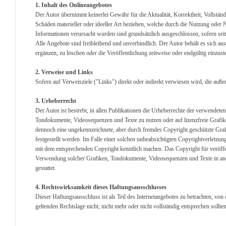
1. Inhalt des Onlineangebotes
Der Autor übernimmt keinerlei Gewähr für die Aktualität, Korrektheit, Vollständ
Schäden materieller oder ideeller Art beziehen, welche durch die Nutzung oder
Informationen verursacht wurden sind grundsätzlich ausgeschlossen, sofern seit
Alle Angebote sind freibleibend und unverbindlich. Der Autor behält es sich a
ergänzen, zu löschen oder die Veröffentlichung zeitweise oder endgültig einzuste
2. Verweise und Links
Sofern auf Verweisziele ("Links") direkt oder indirekt verwiesen wird, die auß
3. Urheberrecht
Der Autor ist bestrebt, in allen Publikationen die Urheberrechte der verwendet
Tondokumente, Videosequenzen und Texte zu nutzen oder auf lizenzfreie Grafik
dennoch eine ungekennzeichnete, aber durch fremdes Copyright geschützte Graf
festgestellt werden. Im Falle einer solchen unbeabsichtigten Copyrightverletzu
mit dem entsprechenden Copyright kenntlich machen. Das Copyright für veröffentl
Verwendung solcher Grafiken, Tondokumente, Videosequenzen und Texte in ande
gestattet.
4. Rechtswirksamkeit dieses Haftungsausschlusses
Dieser Haftungsausschluss ist als Teil des Internetangebotes zu betrachten, von
geltenden Rechtslage nicht, nicht mehr oder nicht vollständig entsprechen sollte