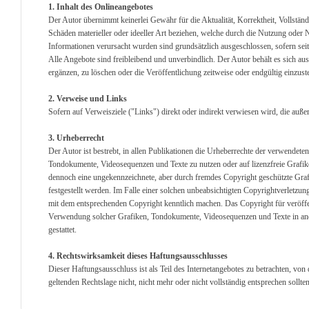
1. Inhalt des Onlineangebotes
Der Autor übernimmt keinerlei Gewähr für die Aktualität, Korrektheit, Vollständ
Schäden materieller oder ideeller Art beziehen, welche durch die Nutzung oder
Informationen verursacht wurden sind grundsätzlich ausgeschlossen, sofern seit
Alle Angebote sind freibleibend und unverbindlich. Der Autor behält es sich a
ergänzen, zu löschen oder die Veröffentlichung zeitweise oder endgültig einzuste
2. Verweise und Links
Sofern auf Verweisziele ("Links") direkt oder indirekt verwiesen wird, die auß
3. Urheberrecht
Der Autor ist bestrebt, in allen Publikationen die Urheberrechte der verwendet
Tondokumente, Videosequenzen und Texte zu nutzen oder auf lizenzfreie Grafik
dennoch eine ungekennzeichnete, aber durch fremdes Copyright geschützte Graf
festgestellt werden. Im Falle einer solchen unbeabsichtigten Copyrightverletzu
mit dem entsprechenden Copyright kenntlich machen. Das Copyright für veröffentl
Verwendung solcher Grafiken, Tondokumente, Videosequenzen und Texte in ande
gestattet.
4. Rechtswirksamkeit dieses Haftungsausschlusses
Dieser Haftungsausschluss ist als Teil des Internetangebotes zu betrachten, von
geltenden Rechtslage nicht, nicht mehr oder nicht vollständig entsprechen sollte