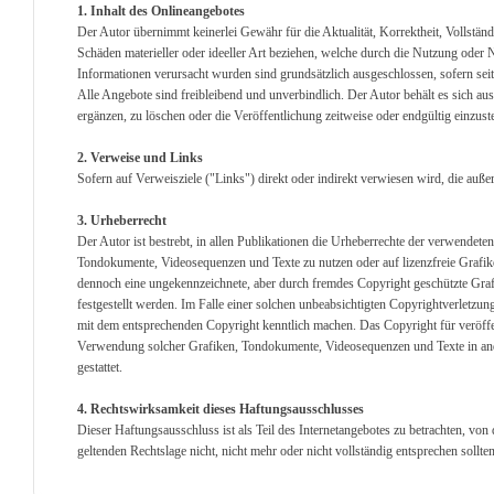
1. Inhalt des Onlineangebotes
Der Autor übernimmt keinerlei Gewähr für die Aktualität, Korrektheit, Vollständ
Schäden materieller oder ideeller Art beziehen, welche durch die Nutzung oder
Informationen verursacht wurden sind grundsätzlich ausgeschlossen, sofern seit
Alle Angebote sind freibleibend und unverbindlich. Der Autor behält es sich a
ergänzen, zu löschen oder die Veröffentlichung zeitweise oder endgültig einzuste
2. Verweise und Links
Sofern auf Verweisziele ("Links") direkt oder indirekt verwiesen wird, die auß
3. Urheberrecht
Der Autor ist bestrebt, in allen Publikationen die Urheberrechte der verwendet
Tondokumente, Videosequenzen und Texte zu nutzen oder auf lizenzfreie Grafik
dennoch eine ungekennzeichnete, aber durch fremdes Copyright geschützte Graf
festgestellt werden. Im Falle einer solchen unbeabsichtigten Copyrightverletzu
mit dem entsprechenden Copyright kenntlich machen. Das Copyright für veröffentl
Verwendung solcher Grafiken, Tondokumente, Videosequenzen und Texte in ande
gestattet.
4. Rechtswirksamkeit dieses Haftungsausschlusses
Dieser Haftungsausschluss ist als Teil des Internetangebotes zu betrachten, von
geltenden Rechtslage nicht, nicht mehr oder nicht vollständig entsprechen sollte