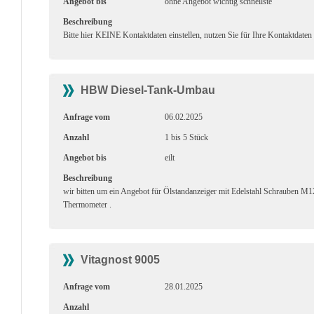
Angebot bis
ohne Angebot wichtig schnellste
Beschreibung
Bitte hier KEINE Kontaktdaten einstellen, nutzen Sie für Ihre Kontaktdaten
HBW Diesel-Tank-Umbau
Anfrage vom
06.02.2025
Anzahl
1 bis 5 Stück
Angebot bis
eilt
Beschreibung
wir bitten um ein Angebot für Ölstandanzeiger mit Edelstahl Schrauben 
Thermometer .
Vitagnost 9005
Anfrage vom
28.01.2025
Anzahl