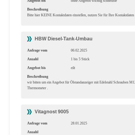
Angebot bis
ohne Angebot wichtig schnellste
Beschreibung
Bitte hier KEINE Kontaktdaten einstellen, nutzen Sie für Ihre Kontaktdaten
HBW Diesel-Tank-Umbau
Anfrage vom
06.02.2025
Anzahl
1 bis 5 Stück
Angebot bis
eilt
Beschreibung
wir bitten um ein Angebot für Ölstandanzeiger mit Edelstahl Schrauben 
Thermometer .
Vitagnost 9005
Anfrage vom
28.01.2025
Anzahl