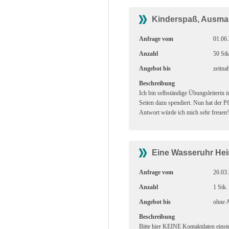
Kinderspaß, Ausma
Anfrage vom
01.06
Anzahl
50 Stk
Angebot bis
zeitna
Beschreibung
Ich bin selbständige Übungsleiterin
Seiten dazu spendiert. Nun hat der Pf
Antwort würde ich mich sehr freuen!
Eine Wasseruhr Hei
Anfrage vom
26.03
Anzahl
1 Stk.
Angebot bis
ohne A
Beschreibung
Bitte hier KEINE Kontaktdaten einste