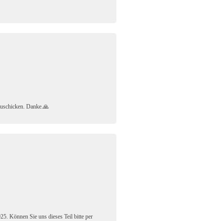
 zuschicken. Danke.🙏
5. Können Sie uns dieses Teil bitte per