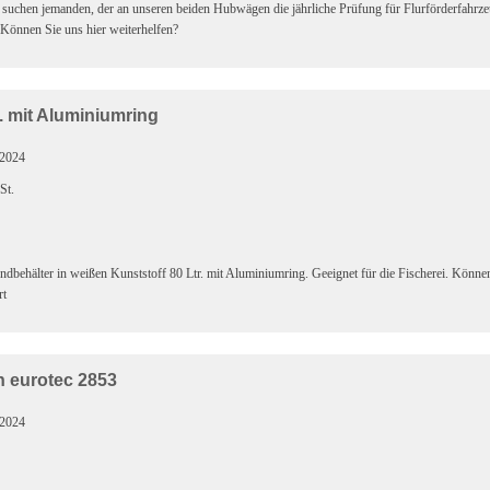
suchen jemanden, der an unseren beiden Hubwägen die jährliche Prüfung für Flurförderfahrze
 Können Sie uns hier weiterhelfen?
. mit Aluminiumring
.2024
St.
ndbehälter in weißen Kunststoff 80 Ltr. mit Aluminiumring. Geeignet für die Fischerei. Können 
rt
n eurotec 2853
.2024