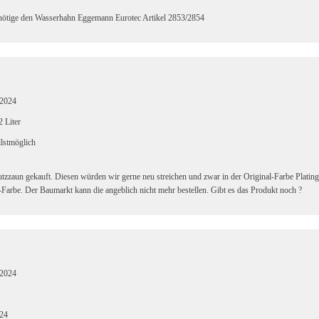
nötige den Wasserhahn Eggemann Eurotec Artikel 2853/2854
.2024
2 Liter
lstmöglich
utzzaun gekauft. Diesen würden wir gerne neu streichen und zwar in der Original-Farbe Plat
l-Farbe. Der Baumarkt kann die angeblich nicht mehr bestellen. Gibt es das Produkt noch ?
.2024
.24