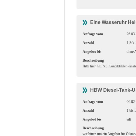
Eine Wasseruhr Hei
Anfrage vom
26.03
Anzahl
1 Stk.
Angebot bis
ohne A
Beschreibung
Bitte hier KEINE Kontaktdaten einste
HBW Diesel-Tank-
Anfrage vom
06.02
Anzahl
1 bis 
Angebot bis
eilt
Beschreibung
wir bitten um ein Angebot für Ölst