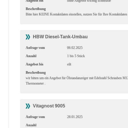
Angebot bis
ohne Angebot wichtig schnellste
Beschreibung
Bitte hier KEINE Kontaktdaten einstellen, nutzen Sie für Ihre Kontaktdaten
HBW Diesel-Tank-Umbau
Anfrage vom
06.02.2025
Anzahl
1 bis 5 Stück
Angebot bis
eilt
Beschreibung
wir bitten um ein Angebot für Ölstandanzeiger mit Edelstahl Schrauben 
Thermometer .
Vitagnost 9005
Anfrage vom
28.01.2025
Anzahl