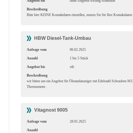
Angebot bis
ohne Angebot wichtig schnellste
Beschreibung
Bitte hier KEINE Kontaktdaten einstellen, nutzen Sie für Ihre Kontaktdaten
HBW Diesel-Tank-Umbau
Anfrage vom
06.02.2025
Anzahl
1 bis 5 Stück
Angebot bis
eilt
Beschreibung
wir bitten um ein Angebot für Ölstandanzeiger mit Edelstahl Schrauben 
Thermometer .
Vitagnost 9005
Anfrage vom
28.01.2025
Anzahl