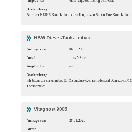
Angebot bis
ohne Angebot wichtig schnellste
Beschreibung
Bitte hier KEINE Kontaktdaten einstellen, nutzen Sie für Ihre Kontaktdaten
HBW Diesel-Tank-Umbau
Anfrage vom
06.02.2025
Anzahl
1 bis 5 Stück
Angebot bis
eilt
Beschreibung
wir bitten um ein Angebot für Ölstandanzeiger mit Edelstahl Schrauben 
Thermometer .
Vitagnost 9005
Anfrage vom
28.01.2025
Anzahl