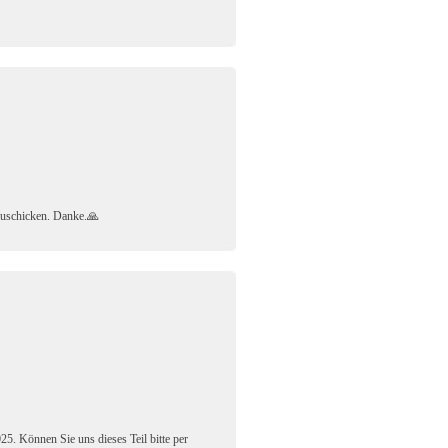
 zuschicken. Danke.🙏
5. Können Sie uns dieses Teil bitte per