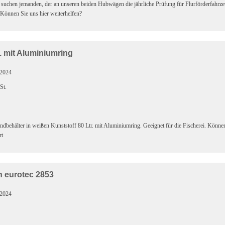
suchen jemanden, der an unseren beiden Hubwägen die jährliche Prüfung für Flurförderfahrze
 Können Sie uns hier weiterhelfen?
. mit Aluminiumring
.2024
St.
ndbehälter in weißen Kunststoff 80 Ltr. mit Aluminiumring. Geeignet für die Fischerei. Können 
rt
n eurotec 2853
.2024