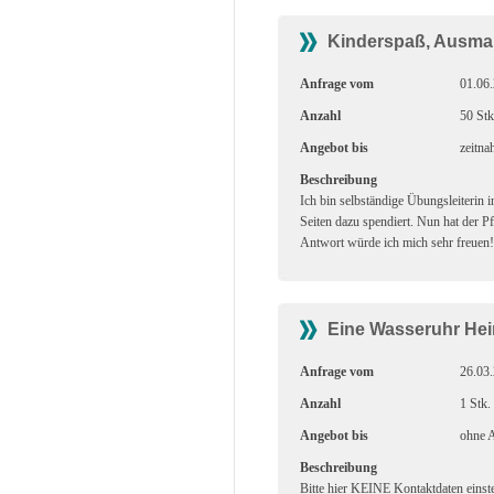
Kinderspaß, Ausma
Anfrage vom
01.06
Anzahl
50 Stk
Angebot bis
zeitna
Beschreibung
Ich bin selbständige Übungsleiterin
Seiten dazu spendiert. Nun hat der Pf
Antwort würde ich mich sehr freuen!
Eine Wasseruhr Hei
Anfrage vom
26.03
Anzahl
1 Stk.
Angebot bis
ohne A
Beschreibung
Bitte hier KEINE Kontaktdaten einste