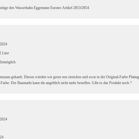
nötige den Wasserhahn Eggemann Eurotec Artikel 2853/2854
.2024
2 Liter
lstmöglich
utzzaun gekauft. Diesen würden wir gerne neu streichen und zwar in der Original-Farbe Plat
l-Farbe. Der Baumarkt kann die angeblich nicht mehr bestellen. Gibt es das Produkt noch ?
.2024
.24