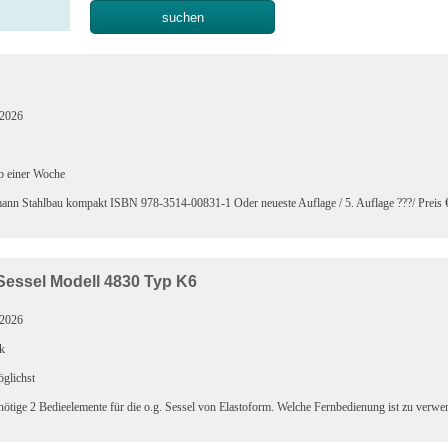
.2026
b einer Woche
nn Stahlbau kompakt ISBN 978-3514-00831-1 Oder neueste Auflage / 5. Auflage ???/ Preis €
essel Modell 4830 Typ K6
.2026
k
glichst
nötige 2 Bedieelemente für die o.g. Sessel von Elastoform. Welche Fernbedienung ist zu verwe