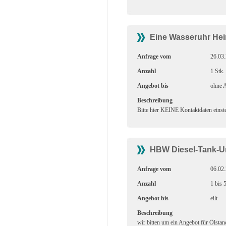
Eine Wasseruhr Hei
Anfrage vom
26.03
Anzahl
1 Stk.
Angebot bis
ohne A
Beschreibung
Bitte hier KEINE Kontaktdaten einste
HBW Diesel-Tank-
Anfrage vom
06.02
Anzahl
1 bis 
Angebot bis
eilt
Beschreibung
wir bitten um ein Angebot für Ölst