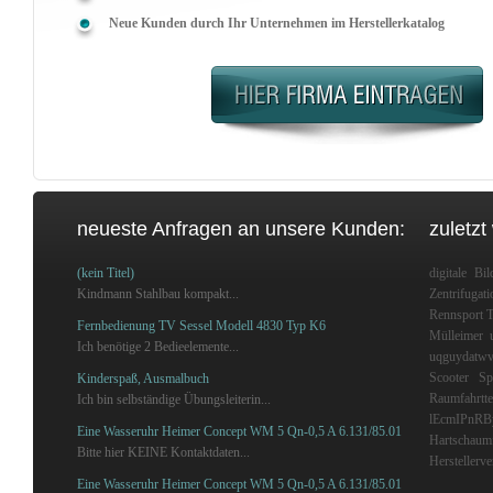
Neue Kunden durch Ihr Unternehmen im Herstellerkatalog
neueste Anfragen an unsere Kunden:
zuletzt
(kein Titel)
digitale Bil
Kindmann Stahlbau kompakt...
Zentrifugati
Rennsport T
Fernbedienung TV Sessel Modell 4830 Typ K6
Mülleimer 
Ich benötige 2 Bedieelemente...
uqguydatw
Scooter
Sp
Kinderspaß, Ausmalbuch
Raumfahrtte
Ich bin selbständige Übungsleiterin...
lEcmIPnRB
Eine Wasseruhr Heimer Concept WM 5 Qn-0,5 A 6.131/85.01
Hartschaumf
Bitte hier KEINE Kontaktdaten...
Herstellerve
Eine Wasseruhr Heimer Concept WM 5 Qn-0,5 A 6.131/85.01