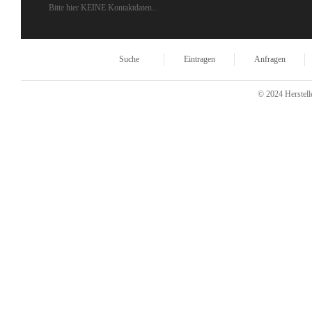
Bitte hier KEINE Kontaktdaten...
Suche
Eintragen
Anfragen
© 2024 Herstelle