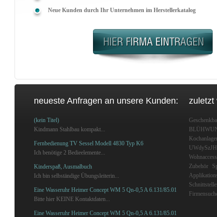
Neue Kunden durch Ihr Unternehmen im Herstellerkatalog
neueste Anfragen an unsere Kunden:
zuletzt
(kein Titel)
Geschenkban
Kindmann Stahlbau kompakt...
BLÜHWU
Kochanlage
Fernbedienung TV Sessel Modell 4830 Typ K6
UWdySzJH
Ich benötige 2 Bedieelemente...
Wohnaccess
Zubehör
Sp
Kinderspaß, Ausmalbuch
Applikation
Ich bin selbständige Übungsleiterin...
Schnittstell
Eine Wasseruhr Heimer Concept WM 5 Qn-0,5 A 6.131/85.01
Firmensuch
Bitte hier KEINE Kontaktdaten...
Eine Wasseruhr Heimer Concept WM 5 Qn-0,5 A 6.131/85.01