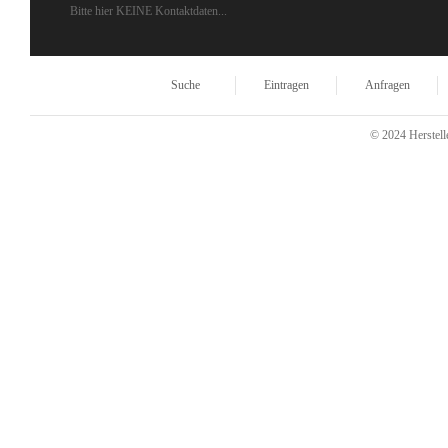
Bitte hier KEINE Kontaktdaten...
Suche
Eintragen
Anfragen
© 2024 Herstelle