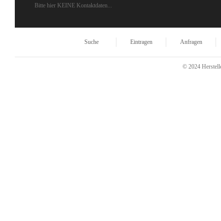
Bitte hier KEINE Kontaktdaten...
Suche
Eintragen
Anfragen
© 2024 Herstelle