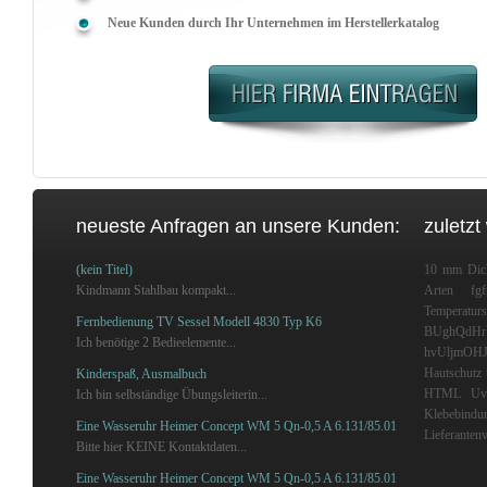
Neue Kunden durch Ihr Unternehmen im Herstellerkatalog
neueste Anfragen an unsere Kunden:
zuletzt
(kein Titel)
10 mm Dic
Kindmann Stahlbau kompakt...
Arten
fg
Temperatur
Fernbedienung TV Sessel Modell 4830 Typ K6
BUghQdH
Ich benötige 2 Bedieelemente...
hvUljmOH
Hautschutz 
Kinderspaß, Ausmalbuch
HTML
Uv
Ich bin selbständige Übungsleiterin...
Klebebindu
Eine Wasseruhr Heimer Concept WM 5 Qn-0,5 A 6.131/85.01
Lieferantenv
Bitte hier KEINE Kontaktdaten...
Eine Wasseruhr Heimer Concept WM 5 Qn-0,5 A 6.131/85.01