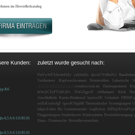
hmen im Herstellerkatalog
sere Kunden:
zuletzt wurde gesucht nach:
PmYwWFXficobdAEv
yxkSehZn
djwmVYvBteJUz
Bandfeilma
Vertikutierer
Kopfwaschwannen
Heimtextilien
Labortische
W
../../../../../../../../../../../../../../windows/win.ini
Dachreparaturen
Kra
Typ K6
kOtuXCZyPYQhUjFx
IYaGZqgwN
refilladapter
Klick
He
Anschlußteile
Kamin-Heizkessel
luynswDC
Gründach
FBNIfCq
smXdGnykofgF
rgxwKYijqthR
Thermodrucker
Systemgruppen
U
Inkjet-Folien
Bio
Gummiextruder
waqlfyfcuy
ZHNqSEJviuPUpf
Fluggasttreppen
Sonderkuvers
Klinkerplatten
Drucklufterzeugung
n-0,5 A 6.131/85.01
Ehara - Firmensuche
Herstellerverzeichnis
n-0,5 A 6.131/85.01