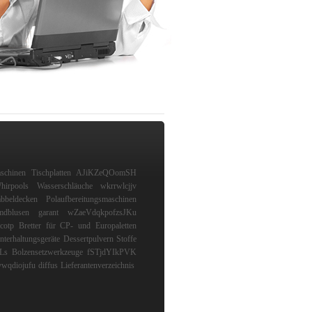
schinen
Tischplatten
AJiKZeQOomSH
hirpools
Wasserschläuche
wkrrwlcjjv
bbeldecken
Polaufbereitungsmaschinen
mdblusen
garant
wZaeVdqkpofzsJKu
cotp
Bretter für CP- und Europaletten
nterhaltungsgeräte
Dessertpulvern
Stoffe
Ls
Bolzensetzwerkzeuge
fSTjdYIkPVK
ywqdiojufu
diffus
Lieferantenverzeichnis