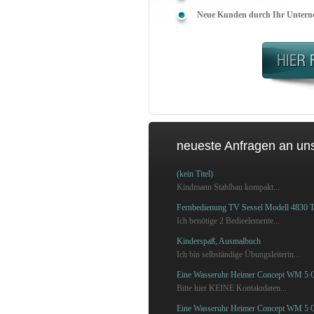
Neue Kunden durch Ihr Unterne
neueste Anfragen an un
(kein Titel)
Kindmann Stahlbau kompakt...
Fernbedienung TV Sessel Modell 4830 
Ich benötige 2 Bedieelemente...
Kinderspaß, Ausmalbuch
Ich bin selbständige Übungsleiterin...
Eine Wasseruhr Heimer Concept WM 5 Q
Bitte hier KEINE Kontaktdaten...
Eine Wasseruhr Heimer Concept WM 5 Q