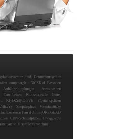
xplosionsschutz und Detonationsschutz
olien
onnjvoargh
uDlCSKsd
Fassaden
Anhängekupplungen
Atemmasken
Tauchbeizen
Karosserieteile
Cutter
wL
KfyDZeIjkOtbVB
Pipettenspritzen
EMirxYy
Shopdisplays
Materialstücke
hlauftrocknern
Pinsel
ZfmwjOKaiGEXD
annen
CBN-Schneidplatten
fhwqgbvbts
irmensuche
Herstellerverzeichnis