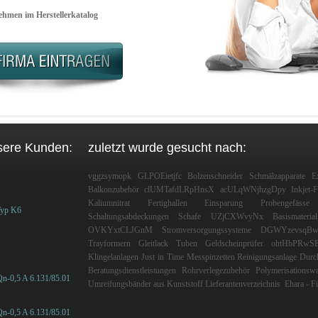
hmen im Herstellerkatalog
sere Kunden:
zuletzt wurde gesucht nach:
vggzsymopk
GLPOEietjfc
Bolzenschneider
Schmälzapparate
E
Balkonzubehör
clUMTafdLRpHnsX
acULqWNjhzgDpy
Inkjet-F
Kaliumnitrat
Fertighallen
Einsparung
Probengefässe
Typ K6
Schaltungsabdeckungen
Schafe
UZjCXWvyNx
Basismaterial
OVKYxtCLJGnM
Stromversorgungssysteme
DGWYzevsqB
Trayformern
Gleitlack
Tuben
Geldscheinprüfer
ohtHbPRwS
Klingelanlagen
Just in Time
Messpinzetten
Reinigungsanlage
Durc
Beratungsdienstleistungen
Rohrverlegezubehör
Polymerisationsw
n-0,5 A 6.131/85.01
Umreifungsbänder aus Kunststoff
Lieferantenverzeichnis
Ehara - F
n-0,5 A 6.131/85.01