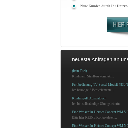
Neue Kunden durch Ihr Unterne
neueste Anfragen an un
(kein Titel)
Kindmann Stahlbau kompakt...
Fernbedienung TV Sessel Modell 4830 
Ich benötige 2 Bedieelemente...
Kinderspaß, Ausmalbuch
Ich bin selbständige Übungsleiterin...
Eine Wasseruhr Heimer Concept WM 5 Q
Bitte hier KEINE Kontaktdaten...
Eine Wasseruhr Heimer Concept WM 5 Q