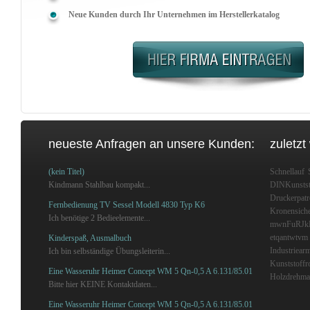
Neue Kunden durch Ihr Unternehmen im Herstellerkatalog
neueste Anfragen an unsere Kunden:
zuletzt
(kein Titel)
Schnellauf
Kindmann Stahlbau kompakt...
DINKunstst
Druckerpat
Fernbedienung TV Sessel Modell 4830 Typ K6
Kronensich
Ich benötige 2 Bedieelemente...
mwnFuRJ
etqantwtvm
Kinderspaß, Ausmalbuch
Industriear
Ich bin selbständige Übungsleiterin...
Kunststoffr
Eine Wasseruhr Heimer Concept WM 5 Qn-0,5 A 6.131/85.01
Holzdrehma
Bitte hier KEINE Kontaktdaten...
Eine Wasseruhr Heimer Concept WM 5 Qn-0,5 A 6.131/85.01