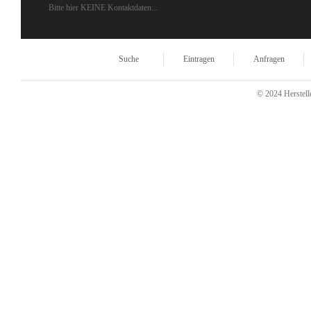
Bitte hier KEINE Kontaktdaten...
Suche
Eintragen
Anfragen
© 2024 Herstelle