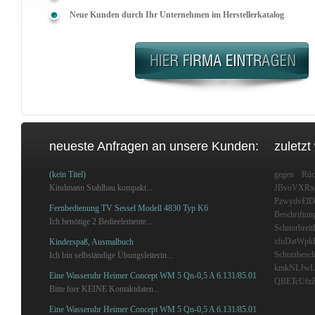
Neue Kunden durch Ihr Unternehmen im Herstellerkatalog
neueste Anfragen an unsere Kunden:
zuletzt
(kein Titel)
gegen Rüc
Kindmann Stahlbau kompakt...
JBvoVXRx
PzwydvElD
Fernbedienung TV Sessel Modell 4830 Typ K6
Beschriftun
Ich benötige 2 Bedieelemente...
Schnurbreith
zfoDatWpk
Kinderspaß, Ausmalbuch
Schutzbesch
Ich bin selbständige Übungsleiterin...
kmkNLJwL
Eine Wasseruhr Heimer Concept WM 5 Qn-0,5 A 6.131/85.01
QBETcUfzZ
Bitte hier KEINE Kontaktdaten...
Eine Wasseruhr Heimer Concept WM 5 Qn-0,5 A 6.131/85.01