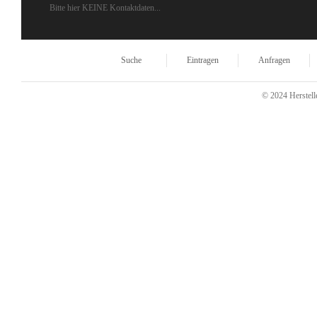
Bitte hier KEINE Kontaktdaten...
Suche
Eintragen
Anfragen
© 2024 Herstelle