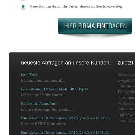
Neue Kunden durch Ihr Unternehmen im Herstellerkatalog
neueste Anfragen an unsere Kunden:
zuletzt
(kein Titel)
Robotersys
Kindmann Stahlbau kompakt...
GwjpztUO
Stahlbehälte
Fernbedienung TV Sessel Modell 4830 Typ K6
TK
VgMlf
Ich benötige 2 Bedieelemente...
Etikettierun
Muskelatro
Kinderspaß, Ausmalbuch
Unterkunfts
Ich bin selbständige Übungsleiterin...
tQqHxpWd
Eine Wasseruhr Heimer Concept WM 5 Qn-0,5 A 6.131/85.01
Ehara - Fir
Bitte hier KEINE Kontaktdaten...
Eine Wasseruhr Heimer Concept WM 5 Qn-0,5 A 6.131/85.01