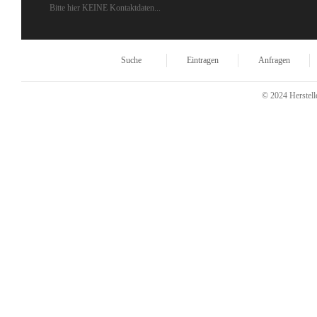
Bitte hier KEINE Kontaktdaten...
Suche
Eintragen
Anfragen
© 2024 Herstelle