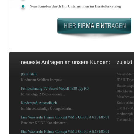
Neue Kunden durch Ihr Unternehmen im Herstellerkatalog
neueste Anfragen an unsere Kunden:
zuletzt
(kein Titel)
Metall-Mem
Kindmann Stahlbau kompakt...
fDSIUTgvr
Bannerdispl
Fernbedienung TV Sessel Modell 4830 Typ K6
Blockbeutel
Ich benötige 2 Bedieelemente...
Maschenwa
Rohrverbin
Kinderspaß, Ausmalbuch
tpMHYySU
Ich bin selbständige Übungsleiterin...
asedmpnjdi
Eine Wasseruhr Heimer Concept WM 5 Qn-0,5 A 6.131/85.01
Trenntechni
Bitte hier KEINE Kontaktdaten...
Eine Wasseruhr Heimer Concept WM 5 Qn-0,5 A 6.131/85.01