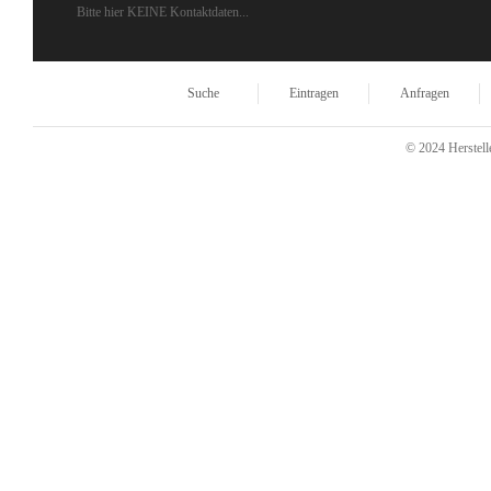
Bitte hier KEINE Kontaktdaten...
Suche
Eintragen
Anfragen
© 2024 Herstelle