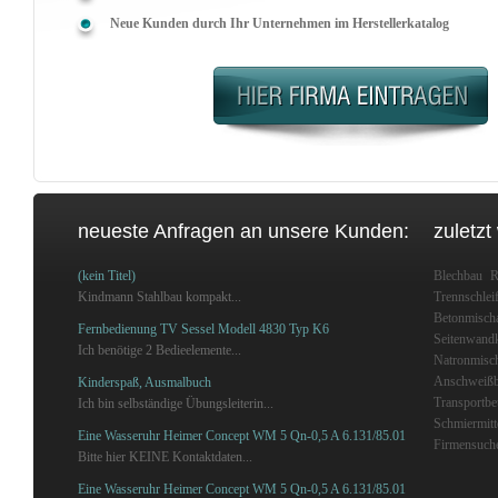
Neue Kunden durch Ihr Unternehmen im Herstellerkatalog
neueste Anfragen an unsere Kunden:
zuletzt
(kein Titel)
Blechbau
R
Kindmann Stahlbau kompakt...
Trennschlei
Betonmisch
Fernbedienung TV Sessel Modell 4830 Typ K6
Seitenwand
Ich benötige 2 Bedieelemente...
Natronmisc
Anschweißb
Kinderspaß, Ausmalbuch
Transportbe
Ich bin selbständige Übungsleiterin...
Schmiermitt
Eine Wasseruhr Heimer Concept WM 5 Qn-0,5 A 6.131/85.01
Firmensuch
Bitte hier KEINE Kontaktdaten...
Eine Wasseruhr Heimer Concept WM 5 Qn-0,5 A 6.131/85.01