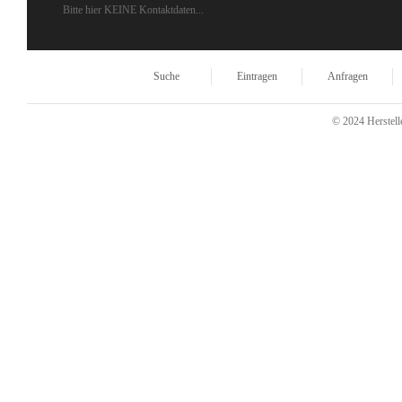
Bitte hier KEINE Kontaktdaten...
Suche
Eintragen
Anfragen
© 2024 Herstelle