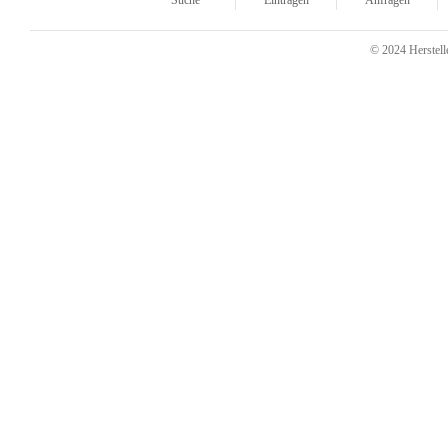
Suche
Eintragen
Anfragen
© 2024 Herstelle