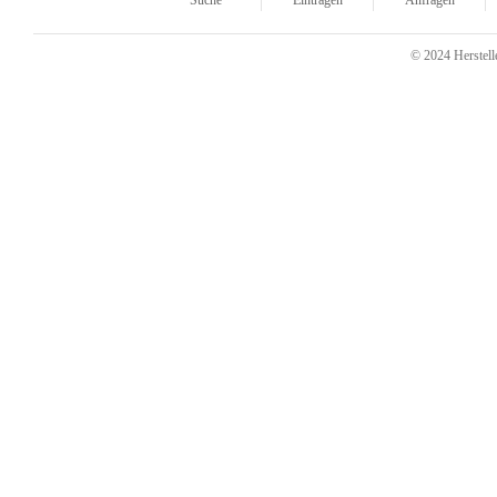
Suche
Eintragen
Anfragen
© 2024 Herstelle