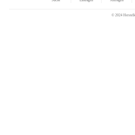
Suche
Eintragen
Anfragen
© 2024 Herstelle