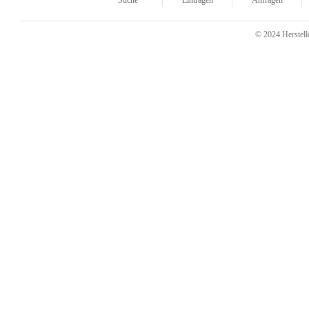
Suche
Eintragen
Anfragen
© 2024 Herstelle