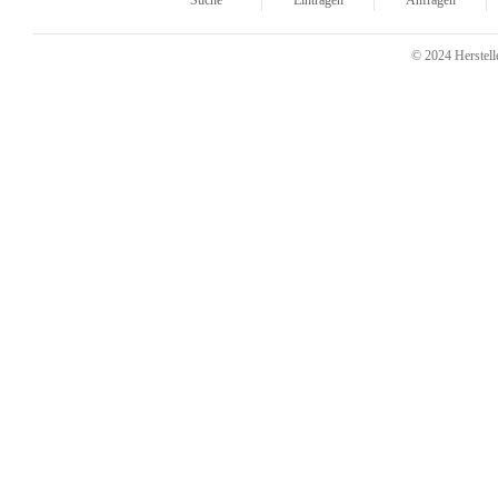
Suche
Eintragen
Anfragen
© 2024 Herstelle