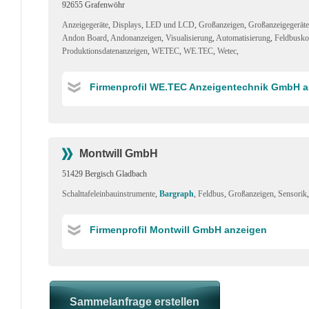
92655 Grafenwöhr
Anzeigegeräte
,
Displays
,
LED und LCD
,
Großanzeigen
,
Großanzeigegeräte
Andon Board
,
Andonanzeigen
,
Visualisierung
,
Automatisierung
,
Feldbusk
Produktionsdatenanzeigen
,
WETEC
,
WE.TEC
,
Wetec
,
Firmenprofil WE.TEC Anzeigentechnik GmbH a
Montwill GmbH
51429 Bergisch Gladbach
Schalttafeleinbauinstrumente
,
Bargraph
,
Feldbus
,
Großanzeigen
,
Sensorik
,
Firmenprofil Montwill GmbH anzeigen