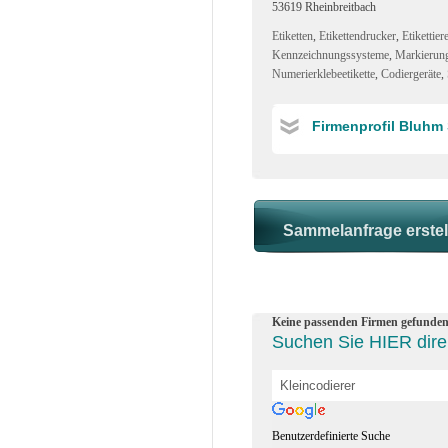
53619 Rheinbreitbach
Etiketten
,
Etikettendrucker
,
Etikettier
Kennzeichnungssysteme
,
Markierun
Numerierklebeetikette
,
Codiergeräte
,
Firmenprofil Bluh
Keine passenden Firmen gefunden
Suchen Sie HIER direk
Benutzerdefinierte Suche