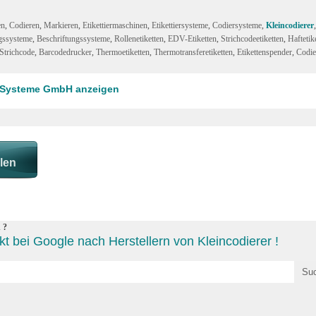
en
,
Codieren
,
Markieren
,
Etikettiermaschinen
,
Etikettiersysteme
,
Codiersysteme
,
Kleincodierer
gssysteme
,
Beschriftungssysteme
,
Rollenetiketten
,
EDV-Etiketten
,
Strichcodeetiketten
,
Haftetik
Strichcode
,
Barcodedrucker
,
Thermoetiketten
,
Thermotransferetiketten
,
Etikettenspender
,
Codie
m Systeme GmbH anzeigen
 ?
t bei Google nach Herstellern von Kleincodierer !