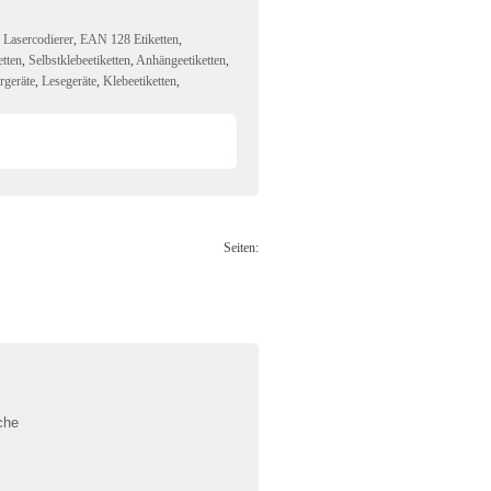
,
Lasercodierer
,
EAN 128 Etiketten
,
etten
,
Selbstklebeetiketten
,
Anhängeetiketten
,
rgeräte
,
Lesegeräte
,
Klebeetiketten
,
Seiten: