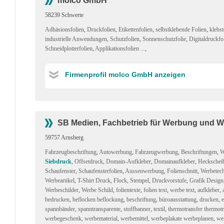
molco GmbH
58239 Schwerte
Adhäsionsfolien
,
Druckfolien
,
Etikettenfolien
,
selbstklebende Folien
,
klebst
industrielle Anwendungen
,
Schutzfolien
,
Sonnenschutzfolie
,
Digitaldruckfo
Schneidplotterfolien
,
Applikationsfolien ...
,
Firmenprofil molco GmbH anzeigen
SB Medien, Fachbetrieb für Werbung und W
59757 Arnsberg
Fahrzeugbeschriftung
,
Autowerbung
,
Fahrzeugwerbung
,
Beschriftungen
,
W
Siebdruck
,
Offsetdruck
,
Domain-Aufkleber
,
Domainaufkleber
,
Heckschei
Schaufenster
,
Schaufensterfolien
,
Aussenwerbung
,
Folienschnitt
,
Werbetec
Werbeartikel
,
T-Shirt Druck
,
Flock
,
Stempel
,
Druckvorstufe
,
Grafik Design
Werbeschilder
,
Werbe Schild
,
folientexte
,
folien text
,
werbe text
,
aufkleber
,
bedrucken
,
beflocken beflockung
,
beschriftung
,
büroausstattung
,
drucken
,
e
spannbänder
,
spanntransparente
,
stoffbanner
,
textil
,
thermotransfer thermot
werbegeschenk
,
werbematerial
,
werbemittel
,
werbeplakate werbeplanen
,
wer