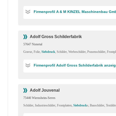
Firmenprofil A & M KINZEL Maschinenbau Gm
Adolf Gross Schilderfabrik
57647 Nistertal
Gravur
,
Folie
,
Siebdruck
,
Schilder
,
Werbeschilder
,
Praxenschilder
,
Frontpl
Firmenprofil Adolf Gross Schilderfabrik anzei
Adolf Jouvenal
75446 Wiernsheim-Serres
Schilder
,
Industrieschilder
,
Frontplatten
,
Siebdruck
e
,
Bauschilder
,
Textildr