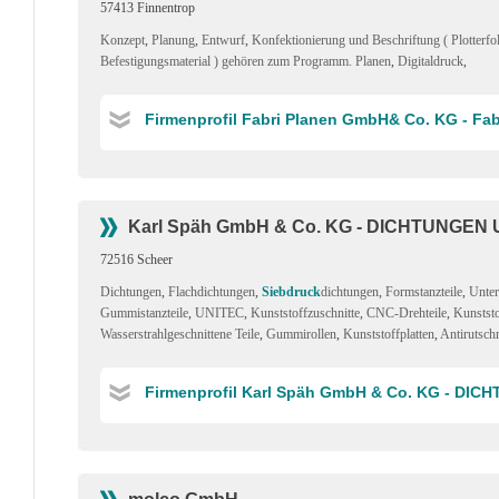
57413 Finnentrop
Konzept
,
Planung
,
Entwurf
,
Konfektionierung und Beschriftung ( Plotterfo
Befestigungsmaterial ) gehören zum Programm. Planen
,
Digitaldruck
,
Firmenprofil Fabri Planen GmbH& Co. KG - Fab
Karl Späh GmbH & Co. KG - DICHTUNGEN
72516 Scheer
Dichtungen
,
Flachdichtungen
,
Siebdruck
dichtungen
,
Formstanzteile
,
Unter
Gummistanzteile
,
UNITEC
,
Kunststoffzuschnitte
,
CNC-Drehteile
,
Kunststo
Wasserstrahlgeschnittene Teile
,
Gummirollen
,
Kunststoffplatten
,
Antirutsch
Firmenprofil Karl Späh GmbH & Co. KG - DI