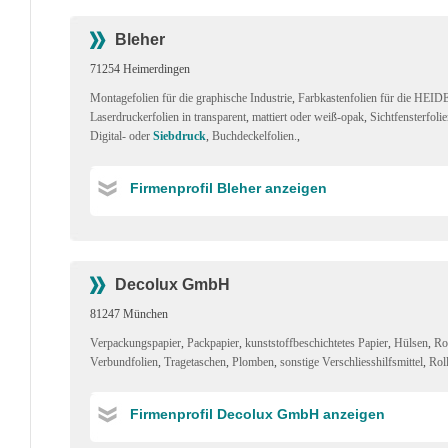
Bleher
71254 Heimerdingen
Montagefolien für die graphische Industrie
,
Farbkastenfolien für die H
Laserdruckerfolien in transparent
,
mattiert oder weiß-opak
,
Sichtfensterfol
Digital- oder
Siebdruck
,
Buchdeckelfolien.
,
Firmenprofil Bleher anzeigen
Decolux GmbH
81247 München
Verpackungspapier
,
Packpapier
,
kunststoffbeschichtetes Papier
,
Hülsen
,
Ro
Verbundfolien
,
Tragetaschen
,
Plomben
,
sonstige Verschliesshilfsmittel
,
Roll
Firmenprofil Decolux GmbH anzeigen