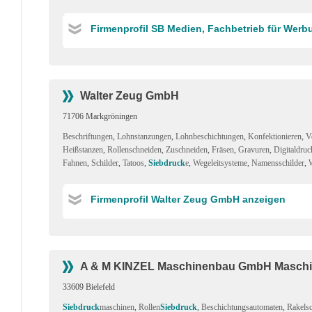
Firmenprofil SB Medien, Fachbetrieb für Wer
Walter Zeug GmbH
71706 Markgröningen
Beschriftungen
,
Lohnstanzungen
,
Lohnbeschichtungen
,
Konfektionieren
,
V
Heißstanzen
,
Rollenschneiden
,
Zuschneiden
,
Fräsen
,
Gravuren
,
Digitaldruc
Fahnen
,
Schilder
,
Tatoos
,
Siebdruck
e
,
Wegeleitsysteme
,
Namensschilder
,
Firmenprofil Walter Zeug GmbH anzeigen
A & M KINZEL Maschinenbau GmbH Maschi
33609 Bielefeld
Siebdruck
maschinen
,
Rollen
Siebdruck
,
Beschichtungsautomaten
,
Rakelsc