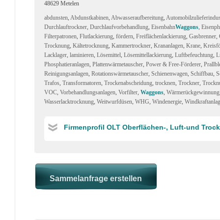
48629 Metelen
abdunsten
,
Abdunstkabinen
,
Abwasseraufbereitung
,
Automobilzulieferindus
Durchlauftrockner
,
Durchlaufvorbehandlung
,
Eisenbahn
Waggons
,
Eisenph
Filterpatronen
,
Flutlackierung
,
fördern
,
Freiflächenlackierung
,
Gasbrenner
,
Trocknung
,
Kältetrocknung
,
Kammertrockner
,
Krananlagen
,
Krane
,
Kreisf
Lacklager
,
laminieren
,
Lösemittel
,
Lösemittellackierung
,
Luftbefeuchtung
,
L
Phosphatieranlagen
,
Plattenwärmetauscher
,
Power & Free-Förderer
,
Prallb
Reinigungsanlagen
,
Rotationswärmetauscher
,
Schienenwagen
,
Schiffbau
,
S
Trafos
,
Transformatoren
,
Trockenabscheidung
,
trocknen
,
Trockner
,
Trockn
VOC
,
Vorbehandlungsanlagen
,
Vorfilter
,
Waggons
,
Wärmerückgewinnung
Wasserlacktrocknung
,
Weitwurfdüsen
,
WHG
,
Windenergie
,
Windkraftanla
Firmenprofil OLT Oberflächen-, Luft-und Tro