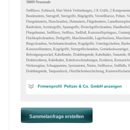
58809 Neuenrade
Stellfüsse
,
Softtouch
,
Hart Weich Verbindungen
,
2 K Griffe
,
2 Komponente
Bundmuttern
,
Sterngriff
,
Sterngriffe
,
Bügelgriffe
,
Verstellfuesse
,
Peltzer
,
Ve
Fluegelmuttern
,
Hutschrauben
,
Hutmuttern
,
Flügelmuttern
,
Lamellenstopfe
Rastbolzen
,
Arretiergriffe
,
Spanngriffe
,
Dreieckgriffschrauben
,
Handkurbel
Fluegelmutter
,
Stellfüsse
,
Stellfuss
,
Stellfuß
,
Kunststoffspritzguss
,
Gummip
Flachkopfschrauben
,
Drehgriffe
,
Maschinenfüße
,
Lagerbuchsen
,
Maschine
Ringschrauben
,
Sechskantschrauben
,
Kugelgriffe
,
Unterlegscheiben
,
Rastb
Kunststoffmuttern
,
Kugelgriffe
,
Sterngriffschrauben
,
Getränkedosenträger
,
Befestigungssockel
,
Kabelbinder
,
Drahtbiegeteile
,
Kabelhalter
,
Stanzteile
,
H
Drahterodieren
,
Kabelhalter
,
Kabelverschraubungen
,
Erodieren
,
Kennzeich
Werkzeugbau
,
Schnappnieten
,
Spreiznieten
,
Nieten
,
Stellfuesse
,
Stellfüße
,
S
Drahtbiegeteile
,
Tampondruck
,
Oberflächenbeschichtung
,
Kunststoffscharn
Firmenprofil Peltzer & Co. GmbH anzeigen