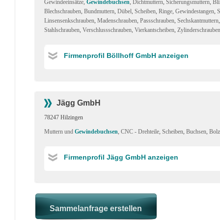
Gewindeeinsätze
,
Gewindebuchsen
,
Dichtmuttern
,
Sicherungsmuttern
,
Bli
Blechschrauben
,
Bundmuttern
,
Dübel
,
Scheiben
,
Ringe
,
Gewindestangen
,
S
Linsensenkschrauben
,
Madenschrauben
,
Passschrauben
,
Sechskantmuttern
Stahlschrauben
,
Verschlussschrauben
,
Vierkantscheiben
,
Zylinderschraube
Firmenprofil Böllhoff GmbH anzeigen
Jägg GmbH
78247 Hilzingen
Muttern und
Gewindebuchsen
,
CNC - Drehteile
,
Scheiben
,
Buchsen
,
Bolz
Firmenprofil Jägg GmbH anzeigen