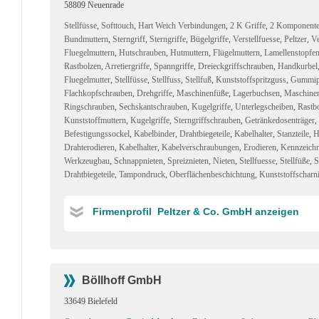
58809 Neuenrade
Stellfüsse
,
Softtouch
,
Hart Weich Verbindungen
,
2 K Griffe
,
2 Komponente
Bundmuttern
,
Sterngriff
,
Sterngriffe
,
Bügelgriffe
,
Verstellfuesse
,
Peltzer
,
Ve
Fluegelmuttern
,
Hutschrauben
,
Hutmuttern
,
Flügelmuttern
,
Lamellenstopfe
Rastbolzen
,
Arretiergriffe
,
Spanngriffe
,
Dreieckgriffschrauben
,
Handkurbel
Fluegelmutter
,
Stellfüsse
,
Stellfuss
,
Stellfuß
,
Kunststoffspritzguss
,
Gummip
Flachkopfschrauben
,
Drehgriffe
,
Maschinenfüße
,
Lagerbuchsen
,
Maschine
Ringschrauben
,
Sechskantschrauben
,
Kugelgriffe
,
Unterlegscheiben
,
Rastb
Kunststoffmuttern
,
Kugelgriffe
,
Sterngriffschrauben
,
Getränkedosenträger
,
Befestigungssockel
,
Kabelbinder
,
Drahtbiegeteile
,
Kabelhalter
,
Stanzteile
,
H
Drahterodieren
,
Kabelhalter
,
Kabelverschraubungen
,
Erodieren
,
Kennzeich
Werkzeugbau
,
Schnappnieten
,
Spreiznieten
,
Nieten
,
Stellfuesse
,
Stellfüße
,
S
Drahtbiegeteile
,
Tampondruck
,
Oberflächenbeschichtung
,
Kunststoffscharn
Firmenprofil Peltzer & Co. GmbH anzeigen
Böllhoff GmbH
33649 Bielefeld