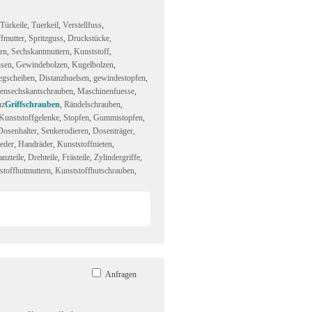
Türkeile
,
Tuerkeil
,
Verstellfuss
,
ffmutter
,
Spritzguss
,
Druckstücke
,
rn
,
Sechskantmuttern
,
Kunststoff
,
sen
,
Gewindebolzen
,
Kugelbolzen
,
egscheiben
,
Distanzhuelsen
,
gewindestopfen
,
ensechskantschrauben
,
Maschinenfuesse
,
uz
Griffschrauben
,
Rändelschrauben
,
Kunststoffgelenke
,
Stopfen
,
Gummistopfen
,
Dosenhalter
,
Senkerodieren
,
Dosenträger
,
eder
,
Handräder
,
Kunststoffnieten
,
anzteile
,
Drehteile
,
Frästeile
,
Zylindergriffe
,
stoffhutmuttern
,
Kunststoffhutschrauben
,
Anfragen