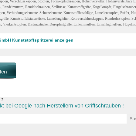
appen
,
Verschlusskappen
,
Stopfen
,
Formkopfschrauben
,
Höhenversteller
,
Höhenverstellbare E
n
,
Rändelmuttern
,
Rändelschrauben
,
Stellfüsse
,
Kunststoffgriffe
,
Kugelknöpfe
,
Flügelschraube
pen
,
Verbindungselemente
,
Schutzelemente
,
Kunststoffbeschläge
,
Lamellenstopfen
,
Puffer
,
Han
griffe
,
Kunststoffdistanzstücke
,
Lamellengleiter
,
Rohrverschlusskappen
,
Rundrohrstopfen
,
Sc
n
,
Vierkantstopfen
,
Distanzstücke
,
Duroplastgriffe
,
Einleimmuffen
,
Einschlagmuffen
,
Flügelmu
GmbH Kunststoffspritzerei anzeigen
 ?
t bei Google nach Herstellern von Griffschrauben !