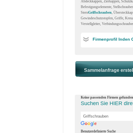
Abdeckkappen
,
Zierkappen
,
Schutzk
Befestigungselemente
,
Stellschraube
Stern
Griffschrauben
,
Übersteckkap
Gewindeschutzstopfen
,
Griffe
,
Kreuz
Verstellgleiter
,
Verbindungsschraube
Firmenprofil Inden 
Keine passenden Firmen gefunden
Suchen Sie HIER direk
Benutzerdefinierte Suche