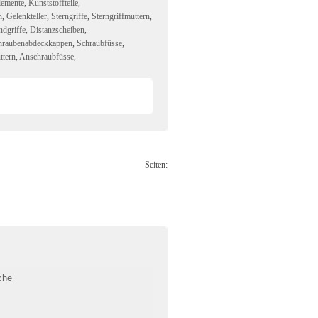
lemente
,
Kunststoffteile
,
n
,
Gelenkteller
,
Sterngriffe
,
Sterngriffmuttern
,
dgriffe
,
Distanzscheiben
,
hraubenabdeckkappen
,
Schraubfüsse
,
ttern
,
Anschraubfüsse
,
Seiten: