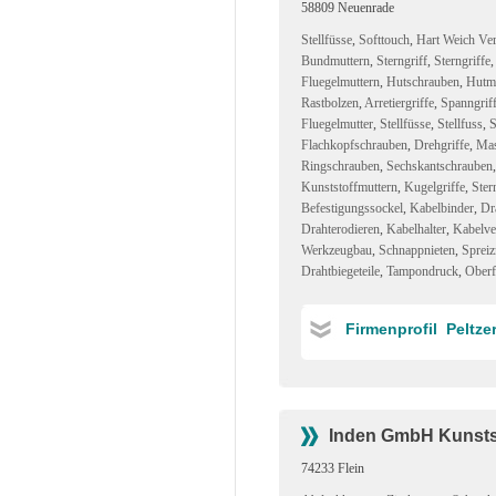
58809 Neuenrade
Stellfüsse
,
Softtouch
,
Hart Weich Ve
Bundmuttern
,
Sterngriff
,
Sterngriffe
Fluegelmuttern
,
Hutschrauben
,
Hutmu
Rastbolzen
,
Arretiergriffe
,
Spanngrif
Fluegelmutter
,
Stellfüsse
,
Stellfuss
,
S
Flachkopfschrauben
,
Drehgriffe
,
Mas
Ringschrauben
,
Sechskantschrauben
Kunststoffmuttern
,
Kugelgriffe
,
Ster
Befestigungssockel
,
Kabelbinder
,
Dr
Drahterodieren
,
Kabelhalter
,
Kabelve
Werkzeugbau
,
Schnappnieten
,
Spreiz
Drahtbiegeteile
,
Tampondruck
,
Oberf
Firmenprofil Peltz
Inden GmbH Kunstst
74233 Flein