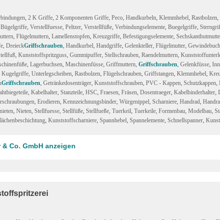
rbindungen
,
2 K Griffe
,
2 Komponenten Griffe
,
Peco
,
Handkurbeln
,
Klemmhebel
,
Rastbolzen
,
,
Bügelgriffe
,
Verstellfuesse
,
Peltzer
,
Verstellfüße
,
Verbindungselemente
,
Buegelgriffe
,
Sterngri
ttern
,
Flügelmuttern
,
Lamellenstopfen
,
Kreuzgriffe
,
Befestigungselemente
,
Sechskanthutmutte
fe
,
Dreieck
Griffschrauben
,
Handkurbel
,
Handgriffe
,
Gelenkteller
,
Flügelmutter
,
Gewindebuch
tellfuß
,
Kunststoffspritzguss
,
Gummipuffer
,
Stellschrauben
,
Raendelmuttern
,
Kunststoffunterl
chinenfüße
,
Lagerbuchsen
,
Maschinenfüsse
,
Griffmuttern
,
Griffschrauben
,
Gelenkfüsse
,
Inn
,
Kugelgriffe
,
Unterlegscheiben
,
Rastbolzen
,
Flügelschrauben
,
Griffstangen
,
Klemmhebel
,
Kre
n
Griffschrauben
,
Getränkedosenträger
,
Kunststoffschrauben
,
PVC - Kappen
,
Schutzkappen
,
ahtbiegeteile
,
Kabelhalter
,
Stanzteile
,
HSC
,
Fraesen
,
Fräsen
,
Dosentraeger
,
Kabelbinderhalter
,
rschraubungen
,
Erodieren
,
Kennzeichnungsbinder
,
Würgenippel
,
Scharniere
,
Handrad
,
Handra
nieten
,
Nieten
,
Stellfuesse
,
Stellfüße
,
Stellfueße
,
Tuerkeil
,
Tuerkeile
,
Formenbau
,
Modelbau
,
St
lächenbeschichtung
,
Kunststoffscharniere
,
Spannhebel
,
Spannelemente
,
Schnellspanner
,
Kunst
er & Co. GmbH anzeigen
offspritzerei