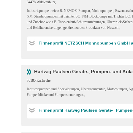
84478 Waldkraiburg
Industriepumpen wie z.B. NEMO®-Pumpen
,
Mohnopumpen
,
Exzentersc
NM-Standardpumpen mit Trichter SO
,
NM-Blockpumpe mit Trichter BO
,
und Zubehör wie z.B. Trockenlauf-Schutzeinrichtungen
,
Überdruck-Sicheru
und Behälterentleerungen gehören zu den Produkten von Netzsch.
,
Firmenprofil NETZSCH Mohnopumpen GmbH a
Hartwig Paulsen Geräte-, Pumpen- und An
76185 Karlsruhe
Industriepumpen und Spezialpumpen
,
Überströmventile
,
Motorpumpen
,
Ag
Pumpenblöcke und Pumpensteuerungen.
,
Firmenprofil Hartwig Paulsen Geräte-, Pump