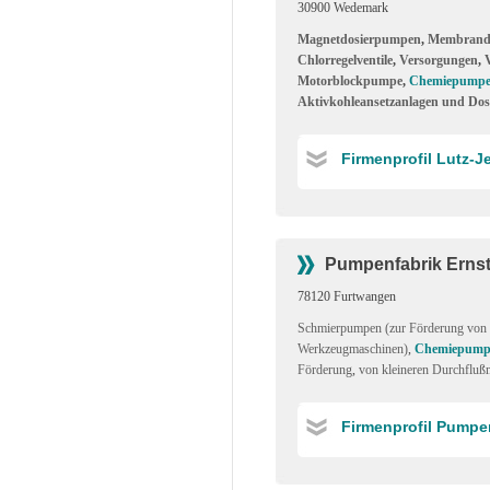
30900 Wedemark
Magnetdosierpumpen
,
Membrand
Chlorregelventile
,
Versorgungen
,
Motorblockpumpe
,
Chemiepump
Aktivkohleansetzanlagen und Dos
Firmenprofil Lutz-
Pumpenfabrik Erns
78120 Furtwangen
Schmierpumpen (zur Förderung von 
Werkzeugmaschinen)
,
Chemiepump
Förderung
,
von kleineren Durchflu
Firmenprofil Pumpe