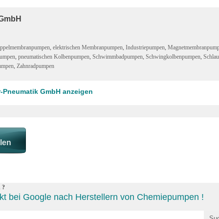
 GmbH
oppelmembranpumpen
,
elektrischen Membranpumpen
,
Industriepumpen
,
Magnetmembranpum
pumpen
,
pneumatischen Kolbenpumpen
,
Schwimmbadpumpen
,
Schwingkolbenpumpen
,
Schla
pumpen
,
Zahnradpumpen
er-Pneumatik GmbH anzeigen
 ?
kt bei Google nach Herstellern von Chemiepumpen !