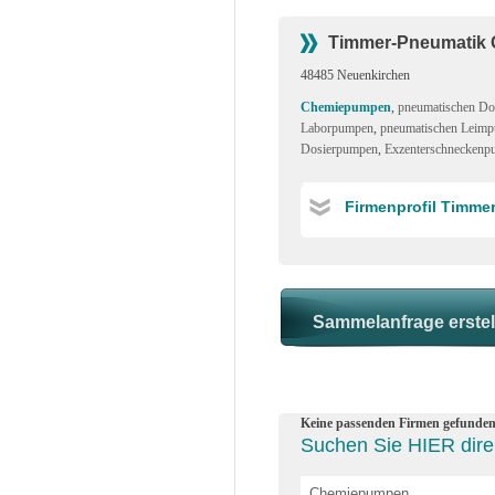
Timmer-Pneumatik
48485 Neuenkirchen
Chemiepumpen
,
pneumatischen D
Laborpumpen
,
pneumatischen Leim
Dosierpumpen
,
Exzenterschnecken
Firmenprofil Timm
Keine passenden Firmen gefunden
Suchen Sie HIER dire