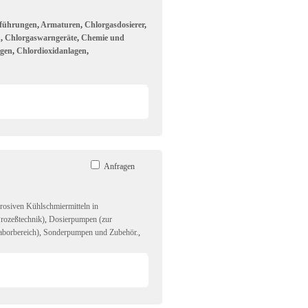
führungen
,
Armaturen
,
Chlorgasdosierer
,
n
,
Chlorgaswarngeräte
,
Chemie und
agen
,
Chlordioxidanlagen
,
Anfragen
rosiven Kühlschmiermitteln in
rozeßtechnik)
,
Dosierpumpen (zur
aborbereich)
,
Sonderpumpen und Zubehör.
,