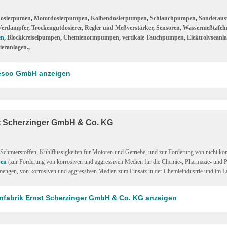
osierpumen
,
Motordosierpumpen
,
Kolbendosierpumpen
,
Schlauchpumpen
,
Sonderaus
Verdampfer
,
Trockengutdosierer
,
Regler und Meßverstärker
,
Sensoren
,
Wassermeßtafel
en
,
Blockkreiselpumpen
,
Chemienormpumpen
,
vertikale Tauchpumpen
,
Elektrolyseanl
ieranlagen.
,
Jesco GmbH anzeigen
t Scherzinger GmbH & Co. KG
Schmierstoffen
,
Kühlflüssigkeiten für Motoren und Getriebe
,
und zur Förderung von nicht kor
en
(zur Förderung von korrosiven und aggressiven Medien für die Chemie-
,
Pharmazie- und P
ßmengen
,
von korrosiven und aggressiven Medien zum Einsatz in der Chemieindustrie und im L
nfabrik Ernst Scherzinger GmbH & Co. KG anzeigen