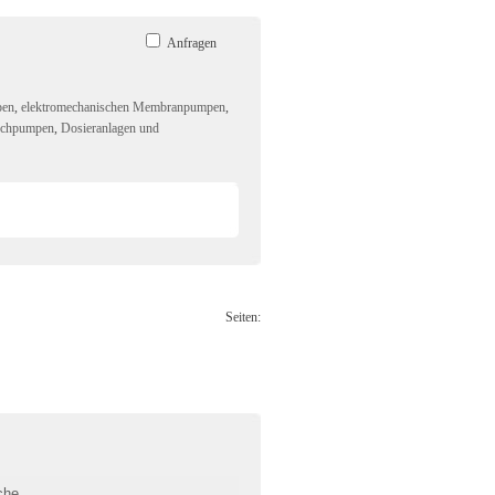
Anfragen
pen
,
elektromechanischen Membranpumpen
,
uchpumpen
,
Dosieranlagen und
Seiten: